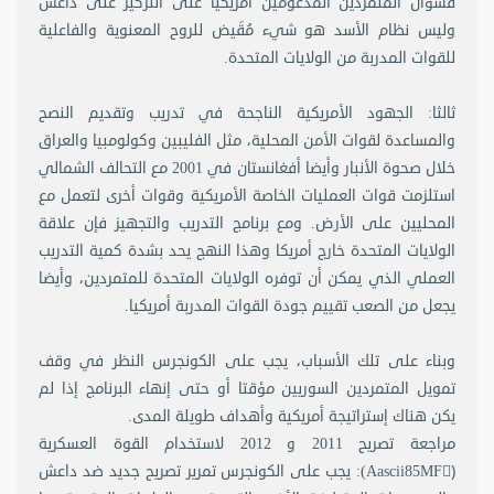
فسؤال المتمردين المدعومين أمريكيا على التركيز على داعش
وليس نظام الأسد هو شيء مُقَيض للروح المعنوية والفاعلية
للقوات المدربة من الولايات المتحدة.
ثالثا: الجهود الأمريكية الناجحة في تدريب وتقديم النصح
والمساعدة لقوات الأمن المحلية، مثل الفليبين وكولومبيا والعراق
خلال صحوة الأنبار وأيضا أفغانستان في 2001 مع التحالف الشمالي
استلزمت قوات العمليات الخاصة الأمريكية وقوات أخرى لتعمل مع
المحليين على الأرض. ومع برنامج التدريب والتجهيز فإن علاقة
الولايات المتحدة خارج أمريكا وهذا النهج يحد بشدة كمية التدريب
العملي الذي يمكن أن توفره الولايات المتحدة للمتمردين، وأيضا
يجعل من الصعب تقييم جودة القوات المدربة أمريكيا.
وبناء على تلك الأسباب، يجب على الكونجرس النظر في وقف
تمويل المتمردين السوريين مؤقتا أو حتى إنهاء البرنامج إذا لم
يكن هناك إستراتيجة أمريكية وأهداف طويلة المدى.
مراجعة تصريح 2011 و 2012 لاستخدام القوة العسكرية
(ِAascii85MF): يجب على الكونجرس تمرير تصريح جديد ضد داعش