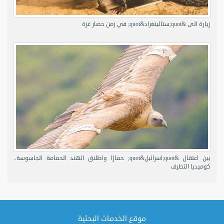
زيارة الى &quot;ستالينغراد&quot; في زمن حصار غزة
بين اعتقال &quot;اسرائيل&quot; حمارًا واطلاق الهند الحمامة الجاسوسة..
كوميديا التطرف
موقع الخدمات البحثية