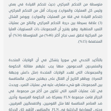
متوسطة من التحكم المركزي (حيث تتحكم القيادة في بعض
وليس كل العمليات والموارد)، ودرجات أقل من التحكم المركزي
(تتحكم القيادة في قلة من العمليات والموارد). ويوضح الشكل
(3) علاقة بسيطة بين درجة التحكم المركزي والناتج من عمليات
التمرد المنتهية. وهو يقترح أن المجموعات ذات المستويات العليا
من المركزية تحقق نسب نجاح أكثر (46%) من المتوسطة (34%) أو
المنخفضة (15%).
بالتأكيد التحدي في سوريا يتشكل في أن الولايات المتحدة
والمتمردون المدعومون منها يجب عليهم مقاتلة الحكومة
والمجموعات التي تهدد الولايات المتحدة (مثل داعش وجبهة
النصرة). ويظهر التاريخ أن القتال على جبهتين ممكن. فالمنافسة
بين المجموعات هو شيء متعارف عليه في عمليات التمرد، ويحدث
في ثلث عمليات التمرد التي تتكون من أكثر من مجموعة. في
الجزائر قامت مجموعة FLN بمعركة ضد الحكومة الفرنسية وأخرى
ضد العناصر المنافسة لها مثل القوميين، والانفصاليين العرقيين،
وحتى المعارضة الداخلية في FLN. والمنافس الأهم كان الحركة