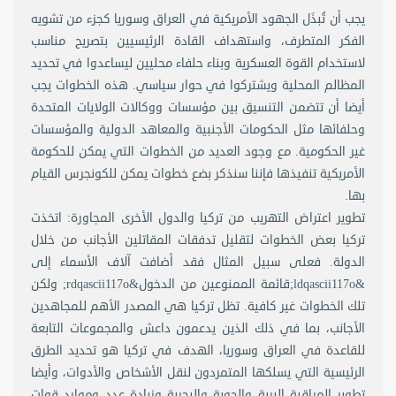
يجب أن تُبذَل الجهود الأمريكية في العراق وسوريا كجزء من تشويه
الفكر المتطرف، واستهداف القادة الرئيسيين بتصريح مناسب
لاستخدام القوة العسكرية وبناء حلفاء محليين ليساعدوا في تحديد
المظالم المحلية ويشتركوا في حوار سياسي. هذه الخطوات يجب
أيضا أن تتضمن التنسيق بين مؤسسات ووكالات الولايات المتحدة
وحلفائها مثل الحكومات الأجنبية والمعاهد الدولية والمؤسسات
غير الحكومية. مع وجود العديد من الخطوات التي يمكن للحكومة
الأمريكية تنفيذها فإننا سنذكر بضع خطوات يمكن للكونجرس القيام
بها.
تطوير اعتراض التهريب من تركيا والدول الأخرى المجاورة: اتخذت
تركيا بعض الخطوات لتقليل تدفقات المقاتلين الأجانب من خلال
الدولة. فعلى سبيل المثال فقد أضافت آلاف الأسماء إلى
&ldqascii117o;قائمة الممنوعين من الدخول&rdqascii117o; ولكن
تلك الخطوات غير كافية. تظل تركيا هي المصدر الأهم للمجاهدين
الأجانب، بما في ذلك الذين يدعمون داعش والمجموعات التابعة
للقاعدة في العراق وسوريا، الهدف في تركيا هو تحديد الطرق
الرئيسية التي يسلكها المتمردون لنقل الأشخاص والأدوات، وأيضا
تطوير المراقبة البرية والجوية والبحرية وزيادة عدد وموارد قوات