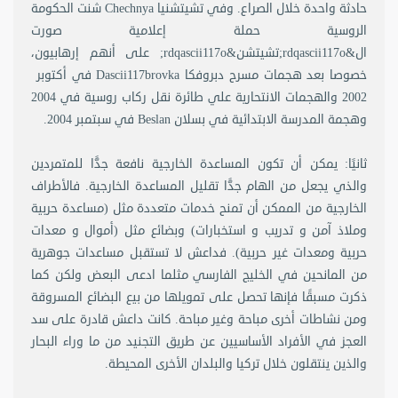
حادثة واحدة خلال الصراع. وفي تشيتشنيا Chechnya شنت الحكومة
الروسية حملة إعلامية صورت
ال&rdqascii117o;تشيتشن&rdqascii117o; على أنهم إرهابيون،
خصوصا بعد هجمات مسرح دبروفكا Dascii117brovka في أكتوبر
2002 والهجمات الانتحارية علي طائرة نقل ركاب روسية في 2004
وهجمة المدرسة الابتدائية في بسلان Beslan في سبتمبر 2004.
ثانيًا: يمكن أن تكون المساعدة الخارجية نافعة جدًّا للمتمردين
والذي يجعل من الهام جدًّا تقليل المساعدة الخارجية. فالأطراف
الخارجية من الممكن أن تمنح خدمات متعددة مثل (مساعدة حربية
وملاذ آمن و تدريب و استخبارات) وبضائع مثل (أموال و معدات
حربية ومعدات غير حربية). فداعش لا تستقبل مساعدات جوهرية
من المانحين في الخليج الفارسي مثلما ادعى البعض ولكن كما
ذكرت مسبقًا فإنها تحصل على تمويلها من بيع البضائع المسروقة
ومن نشاطات أخرى مباحة وغير مباحة. كانت داعش قادرة على سد
العجز في الأفراد الأساسيين عن طريق التجنيد من ما وراء البحار
والذين ينتقلون خلال تركيا والبلدان الأخرى المحيطة.