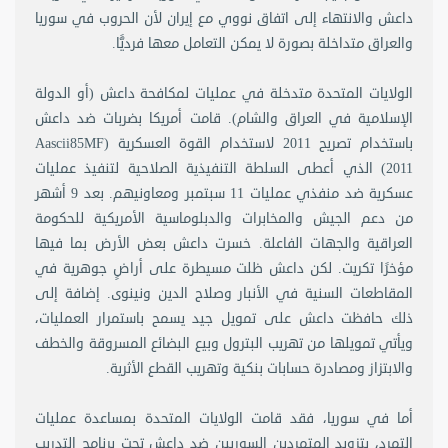
داعش والانتهاء إلى اتفاق نووي مع إيران لأن الحروب في سوريا
والعراق متداخلة بصورة لا يمكن التعامل معها فرديًّا.
الولايات المتحدة متدخلة في عمليات لمكافحة داعش (أو الدولة
الإسلامية في العراق والشام). قامت أمريكا بضربات ضد داعش
باستخدام تصريح 2011 لاستخدام القوة العسكرية (Aascii85MF
2011) الذي أعطى السلطة التنفيذية الصلاحية لتنفيذ عمليات
عسكرية ضد منفذي عمليات 11 سبتمبر ومعاونيهم. بعد 9 أشهر
من دعم الجيش والمخابرات والدبلوماسية الأمريكية للحكومة
العراقية والجهات الفاعلة. خسرت داعش بعض الأرض بما فيها
مؤخرًا تكريت. لكن داعش ظلت مسيطرة على أراضٍ جوهرية في
المقاطعات السنية في الأنبار وصلاح الدين ونينوى. إضافة إلى
ذلك حافظت داعش على تمويل جيد يسمح باستمرار العمليات،
ويأتي تمويلها من تهريب البترول وبيع البضائع المسروقة والخطف
والابتزاز ومصادرة حسابات بنكية وتهريب القطع الأثرية.
أما في سوريا، فقد قامت الولايات المتحدة بمساعدة عمليات
التمرد، بتزويد المتمردين السوريين ضد داعش تحت برنامج التدريب