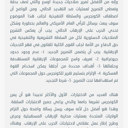
وإنه من الأفضل تمرير صلاحيات جديدة أوسع والتي تصف بدقة
وتعطي التصريح لعمليات ضد التهديد الحالي. ومن الواضح أن
اصطفاف الكونجرس والسلطة التنفيذية لجانب هذا الموضوع
سوف يبعث برسائل للرأي العام الأمريكي والعالم بخطورة وشكل
تحدي الحرب على الإرهاب الحالي. يجب أن يعكس التشريع
الصلاحيات الدستورية لكل من السلطة التشريعية والتنفيذية في
حق الدفاع عن الأمة لجلب القوى الكلية للقانون في قهر التحديات
الإرهابية. يجب أن يتضمن التصريح الجديد: 1- عدم وجود حدود
جيوغرافية 2- تعريف واسع للمجموعات الإرهابية المستهدفة
وحلفائها 3- أهداف محددة من أجلها يمكن اسخدام القوة
العسكرية. 4- الإلزام بتسليم تقرير للكونجرس حول المجموعات التي
تم استهدافها تحت التصريح. 5- شرط التجديد.
هناك العديد من الاختيارات. الأول والأكثر تحبيذا هو أن يمرر
الكونجرس تشريعا جامعا والذي يراعي جميع الاعتبارات السابقة.
وهذا هو أفضل حل لأنه سوف يرسل رسالة واضحة حول التزام
الولايات المتحدة بعمليات محاربة الإرهاب المستقبلية وعرض
وطرح إطار عمل عقلاني لاحتياجات الحرب على الإرهاب. وهناك