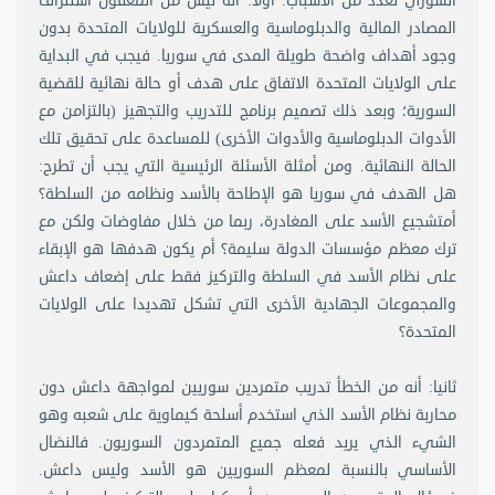
السوري لعدد من الأسباب. أولا: أنه ليس من المعقول استنزاف
المصادر المالية والدبلوماسية والعسكرية للولايات المتحدة بدون
وجود أهداف واضحة طويلة المدى في سوريا. فيجب في البداية
على الولايات المتحدة الاتفاق على هدف أو حالة نهائية للقضية
السورية؛ وبعد ذلك تصميم برنامج للتدريب والتجهيز (بالتزامن مع
الأدوات الدبلوماسية والأدوات الأخرى) للمساعدة على تحقيق تلك
الحالة النهائية. ومن أمثلة الأسئلة الرئيسية التي يجب أن تطرح:
هل الهدف في سوريا هو الإطاحة بالأسد ونظامه من السلطة؟
أمتشجيع الأسد على المغادرة، ربما من خلال مفاوضات ولكن مع
ترك معظم مؤسسات الدولة سليمة؟ أم يكون هدفها هو الإبقاء
على نظام الأسد في السلطة والتركيز فقط على إضعاف داعش
والمجموعات الجهادية الأخرى التي تشكل تهديدا على الولايات
المتحدة؟
ثانيا: أنه من الخطأ تدريب متمردين سوريين لمواجهة داعش دون
محاربة نظام الأسد الذي استخدم أسلحة كيماوية على شعبه وهو
الشيء الذي يريد فعله جميع المتمردون السوريون. فالنضال
الأساسي بالنسبة لمعظم السوريين هو الأسد وليس داعش.