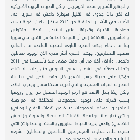
والتجهيز المُقَر بواسطة الكونجرس. ولكن الضربات الجوية الأمريكية
لم تكن ذات جدوى في تقليل سيطرة داعش في سوريا. في
الأغلب في الأشهر المتبقية من 2015 ستظل داعش قوية بسبب
مصادرها الكبيرة وقدرتها على استبدال القادة المقتولين
والمأسورين. بالإضافة إلى أن الموجة الحالية من التمرد في سوريا
بما في ذلك جبهة النصرة التابعة لتنظيم القاعدة في الغالب
ستفيد المتطرفين. جبهة النصرة أكثر قدرة الآن لوجود مقاتلين
وتمويل وأراض أكثر من أي وقت مضى منذ تأسيسها في 2011
وتمتلك معقلًا في الشمال الغربي السوري مثل إدلب. الاستيلاء
مؤخرًا على مدينة جسر الشغور كان فقط الأخير في سلسلة
انتصارات القوات المتمردة والتي أحرزت تقدمًا شمال وجنوب البلاد،
ولكن أيضًا يظل الأسد هو الرمز الوحيد المتقبل من إيران وروسيا
بسبب قدرته على توحيد المجموعات المختلفة في مواجهة
المتمردين. وهذه المجموعات عبارة عن (قوات الدفاع الوطني)
والتي تدار غالبًا بواسطة الأقليات المسيحية والعلوية و(الجيش
النظامي) والذي يديره الضباط العلويون والسنة (والمخابرات) التي
تشرف على عمليات المجموعتين السابقتين والمقاتلين الشيعة
اللبنانيين والعراقيين المدعومين من إيران.