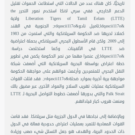
تاريخيًّا، كان هناك عدد من الحالات التي استطاعت الحموات تقليل
الدعم الخارجي. ففي سري لانكا استخدم نمور التحرر the
Liberation Tigers of Tamil Eelam (LTTE) ولاية
&ldqascii117o;تاميل نادو&rdqascii117o; الجنوبية في الهند
كملاذ لحربها ضد الحكومة السريلانكية والتي استمرت من 1983
إلى 2009. ولكن قام الأسطول البحري السريلانكي بحملة اعتراضية
ضد LTTE في الألفينات. وكما استخلصت دراسة:
&ldqascii117o;إن عنصرا مهما من نصر الحكومة يكمن في تطوير
خطة اعتراض بواسطة البحرية السريلانكية التي أضعفت شبكة
النقل البحري للمتمردين وأرغمت قواتهم على مواجهة الحكومة
مواجهة برية أخيرة بموارد ضحلة&rdqascii117o;. فقد قللت القوات
السريلانكية عمليات تهريب السلاح والمواد الأخرى عبر مضيق بالك
Palk Strait والتي بدورها أضعفت خطوط التواصل البحرية لـ LTTE
ومنعت هروب كبار قياداتهم.
وبالإضافة إلى نجاحها في الدول الجزرية مثل سريلانكا. فقد قامت
القوات المعادية للتمرد بعمليات اعتراض حدودية فعالة في الدول
ذات الحدود البرية، والهدف هو جعل التسلل شيء صعب وزيادة