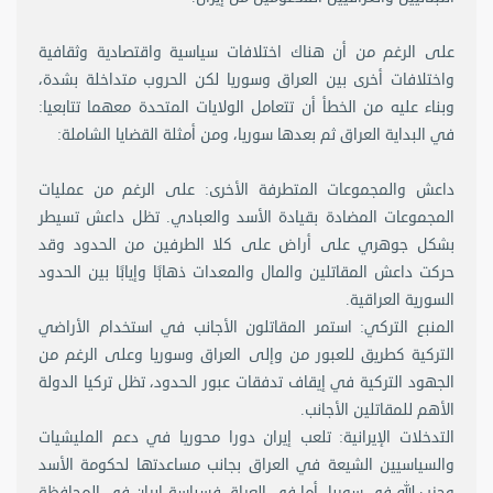
على الرغم من أن هناك اختلافات سياسية واقتصادية وثقافية
واختلافات أخرى بين العراق وسوريا لكن الحروب متداخلة بشدة،
وبناء عليه من الخطأ أن تتعامل الولايات المتحدة معهما تتابعيا:
في البداية العراق ثم بعدها سوريا، ومن أمثلة القضايا الشاملة:
داعش والمجموعات المتطرفة الأخرى: على الرغم من عمليات
المجموعات المضادة بقيادة الأسد والعبادي. تظل داعش تسيطر
بشكل جوهري على أراض على كلا الطرفين من الحدود وقد
حركت داعش المقاتلين والمال والمعدات ذهابًا وإيابًا بين الحدود
السورية العراقية.
المنبع التركي: استمر المقاتلون الأجانب في استخدام الأراضي
التركية كطريق للعبور من وإلى العراق وسوريا وعلى الرغم من
الجهود التركية في إيقاف تدفقات عبور الحدود، تظل تركيا الدولة
الأهم للمقاتلين الأجانب.
التدخلات الإيرانية: تلعب إيران دورا محوريا في دعم المليشيات
والسياسيين الشيعة في العراق بجانب مساعدتها لحكومة الأسد
وحزب الله في سوريا. أما في العراق فسياسة إيران في المحافظة