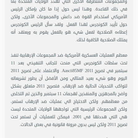
والمجموعات المتطرفة الأخرى التي تهدد الولايات المتحدة بما
في ذلك القاعدة. وهذا ليس حول إذا ما كان بإمكان الرئيس
الأمريكي استخدام القوة ضد داعش والمجموعات الأخرى، ولكن
حول تأييد الكونجرس لهذا الفعل. ولقد سأل الرئيس الكونجرس
إعطاءه الصلاحية لفعل شيء هو بالفعل يقوم به ويعتقد أنه
يمتلك الصلاحية الكافية لذلك.
معظم العمليات العسكرية الأمريكية ضد المجموعات الإرهابية تنفذ
تحت سلطات الكونجرس التي منحت للجانب التنفيذي بعد 11
سبتمبر في تصريح Aascii85MF 2011. والاعتماد على تصريح 2011
اليوم وهو شيء بعيد المثالي ومن الأفضل أن يطور تشريعاته
لتواكب التحديات الحالية ضد الإرهاب. فتصريح 2011 متعلق بشكل
واضح بالمجهزين والمنفذين لهجمات 11 سبتمبر والذين تم التخلص
من معظمهم. ولكن الاحتياج الي عمليات ضد الإرهاب تستمر،
ولكن المجموعات الرئيسية التي تواجهها الولايات المتحدة ليست
هي التي هددتها في 2001. فيمكن للعمليات أن تستمر تحت
تصريح 2011 ولكن ليس بدون مرونة قانونية في بعض الحالات.