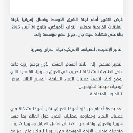
عُرض التقرير أمام لجنة الشرق الاوسط وشمال إفريقيا بلجنة
العلاقات الخارجية بمجلس النواب الأمريكي، بتاريخ 30 أبريل 2015،
بناءً على شهادة سيث جي. جونز، عضو مؤسسة راند.
التأثير الإقليمي للسياسة الأمريكية تجاه العراق وسوريا
التقرير مقسّم إلى ثلاثة أقسام. القسم الأول يوضح رؤية عامة
على الطبيعة المتداخلة للحروب في العراق وسوريا، القسم الثاني
يوضح كيف انتهت عمليات التمرد السابقة، القسم الثالث يعرض
توصيات مبدئية للكونجرس.
1.الحروب المتداخلة
بعد بضعة أعوام من غزو أمريكا للعراق، تظل أمريكا متدخلة في
عمليات التمرد ومقاومة لعمليات التمرد حول العالم بما فيها
سوريا والعراق. ولكنه من الخطأ أن نعامل العراق وسوريا كحروب
منفصلة وتجنيب الأزمة الموسعة في سوريا للتركيز علي هزيمة