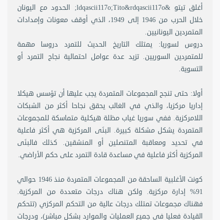
أغلق تيتو &ldqascii117o;Tito&rdqascii117o; الحدود مع اليونان
خلال الحرب من 1946 إلى 1949، الذي أوقف معونات وإمدادات
المتمردين اليونانيين.
دروس لسوريا: يمتلك التاريخ الحديث للتمرد دروسا مهمة
للمتمردين السوريين. تزيد عدة عوامل احتمالية نجاح التمرد أو
التسوية.
أولا: حتى تنجح المجموعات المتمردة يجب عليها أن تؤسس هيكلا
إداريا مركزيا، والذي في الغالب يحقق نجاحا أكثر من الشبكات
اللامركزية. ففي سوريا غياب مظلة هيكلية متماسكة للمجموعات
المتمردة يشكل مشكلة كبيرة. البنَى المركزية هي أكثر فاعلية
في تحديد ومعاقبة المتنصلين أو المنشقين. كذلك فالبنَى
المركزية أكثر فاعلية في مساعدة قادة التمرد على حكم الأراضي.
كونت الأغلبية الساحقة من المجموعات المتمردة منذ 1946 حوالي
91% إدارة مركزية. ولكن هناك درجات متعددة من المركزية.
فهناك مجموعات تمتلك درجات عالية من التحكم المركزي (تتحكم
القيادة فعليا في جميع العمليات والموارد بشكل مباشر)، ودرجات