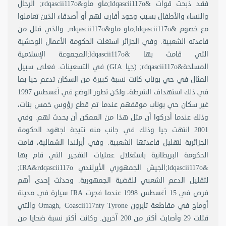
فقد ذبحت قوات &ldqascii117o;ماو ماو&rdqascii117o; الرجال
والنساء والأطفال بسبب وجود أقارب لهم أو أصدقاء الذين تعاملوا
مع خصوم &ldqascii117o;ماو ماو&rdqascii117o; والذي قلل من
قاعدته الشعبية. وفي الجزائر استغلت الحكومة الأعمال الوحشية
التي قامت بها &ldqascii117o;المجموعة الإسلامية
المسلحة&rdqascii117o; (جيا GIA) في التسعينات. فعلى سبيل
المثال في حي بوناب كانت نسبة كبيرة من السكان تدعم جيا بما
في ذلك استهداف الشرطة، ولكن تطور الوضع في أغسطس 1997
غير سكان حي بوناب موقفهم عندما تم قطع رؤوس خمس بنات،
وذلك عندما أدركوا أن مثل هذا من الممكن أن يحدث لهم. وفي
2001 انتهت جيا وذلك في جانب منه نتيجة لجهود الحكومة
الجزائرية لتقليل قاعدتها الشعبية. وفي أيرلندا الشمالية، قامت
الحكومة البريطانية باستغلال عمليات التفجير التي قام بها
&ldqascii117o;الجيش الجمهوري الأيرلندي IRA&rdqascii117o;
لتقليل الدعم الشعبي للقضية الجمهورية. وحدثت إحدى أهم
فرص في 15 أغسطس 1998 عندما فجرت IRA سيارة في مدينة
أوماج في مقاطعة تايرون Omagh, Coascii117nty Tyrone والتي
قتلت 29 وأصابت أكثر من 200 آخرين. وكانت أكثر نسبة ضحايا من