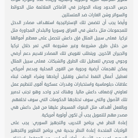
حرس الحدود وبناء الحواجز في الأماكن الملائمة مثل الحوائط
والسواتر وشن الغارات ضد المتسللين.
وأيضا يجب أن تتضمن تلك الإستراتيجية استهداف مصادر الدخل
للمجموعات مثل داعش في العراق وسوريا والبلدان المجاورة مثل
تركيا. فعلى سبيل المثال فإن داعش تتحصل على معظم أموالها
من خلال طرق مشروعة وغير مشروعة التي تمر خلال تركيا
والجيران الآخرين. ويتطلب تقويض تلك المصادر تقديم دعم أرضي
وجوي وبحري لتعطيل تلك الطرق والشبكات. فعلى سبيل المثال
يمكن لهجمات أرضية وجوية من القوى المحلية وبدعم أمريكي
تعطيل أعمال النفط لداعش وتقليل أرباحها وشراء الوقت لبناء
علاقات دبلوماسية واستخبارات وقدرات عسكرية أقوى لتنظيم عمل
تعاوني لإضعاف داعش ماليا. وهناك تحدٍ واحد وهو تجنب تدمير
تلك الأصول والتي سوف تحتاجها الحكومات التي سوف تخلفهم.
وبالفعل أهداف مثل البنوك المسيطر عليها من قبل داعش هي
مصدر مهم للتمويل يجب أن تكون أولوية أمريكية.
إعادة النظر في برنامج التدريب والتجهيز السوري: يجب على
الولايات المتحدة إعادة النظر بجدية في برنامج التطوير والتجهيز