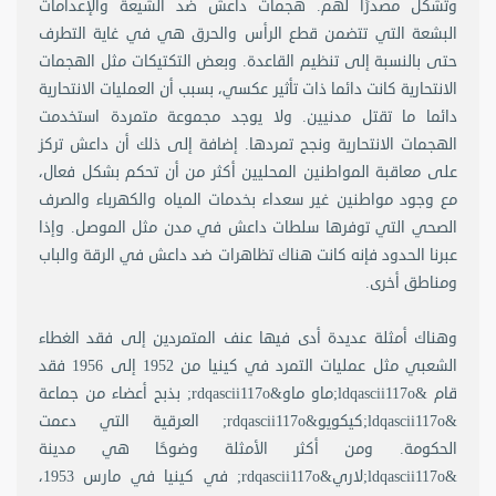
وتشكل مصدرًا لهم. هجمات داعش ضد الشيعة والإعدامات
البشعة التي تتضمن قطع الرأس والحرق هي في غاية التطرف
حتى بالنسبة إلى تنظيم القاعدة. وبعض التكتيكات مثل الهجمات
الانتحارية كانت دائما ذات تأثير عكسي، بسبب أن العمليات الانتحارية
دائما ما تقتل مدنيين. ولا يوجد مجموعة متمردة استخدمت
الهجمات الانتحارية ونجح تمردها. إضافة إلى ذلك أن داعش تركز
على معاقبة المواطنين المحليين أكثر من أن تحكم بشكل فعال،
مع وجود مواطنين غير سعداء بخدمات المياه والكهرباء والصرف
الصحي التي توفرها سلطات داعش في مدن مثل الموصل. وإذا
عبرنا الحدود فإنه كانت هناك تظاهرات ضد داعش في الرقة والباب
ومناطق أخرى.
وهناك أمثلة عديدة أدى فيها عنف المتمردين إلى فقد الغطاء
الشعبي مثل عمليات التمرد في كينيا من 1952 إلى 1956 فقد
قام &ldqascii117o;ماو ماو&rdqascii117o; بذبح أعضاء من جماعة
&ldqascii117o;كيكويو&rdqascii117o; العرقية التي دعمت
الحكومة. ومن أكثر الأمثلة وضوحًا هي مدينة
&ldqascii117o;لاري&rdqascii117o; في كينيا في مارس 1953،