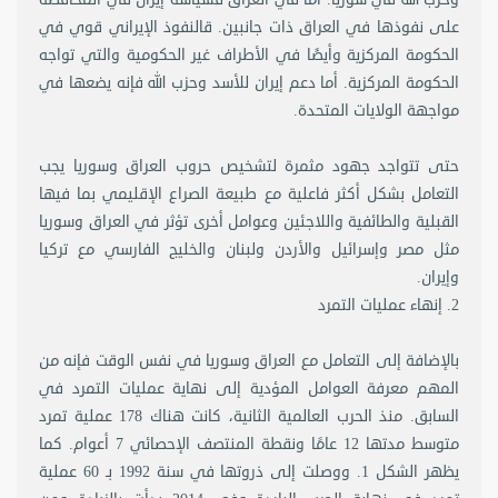
على نفوذها في العراق ذات جانبين. قالنفوذ الإيراني قوي في
الحكومة المركزية وأيضًا في الأطراف غير الحكومية والتي تواجه
الحكومة المركزية. أما دعم إيران للأسد وحزب الله فإنه يضعها في
مواجهة الولايات المتحدة.
حتى تتواجد جهود مثمرة لتشخيص حروب العراق وسوريا يجب
التعامل بشكل أكثر فاعلية مع طبيعة الصراع الإقليمي بما فيها
القبلية والطائفية واللاجئين وعوامل أخرى تؤثر في العراق وسوريا
مثل مصر وإسرائيل والأردن ولبنان والخليج الفارسي مع تركيا
وإيران.
2. إنهاء عمليات التمرد
بالإضافة إلى التعامل مع العراق وسوريا في نفس الوقت فإنه من
المهم معرفة العوامل المؤدية إلى نهاية عمليات التمرد في
السابق. منذ الحرب العالمية الثانية، كانت هناك 178 عملية تمرد
متوسط مدتها 12 عامًا ونقطة المنتصف الإحصائي 7 أعوام. كما
يظهر الشكل 1. ووصلت إلى ذروتها في سنة 1992 بـ 60 عملية