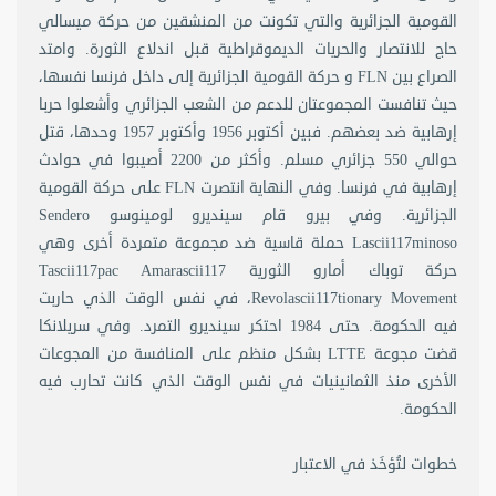
القومية الجزائرية والتي تكونت من المنشقين من حركة ميسالي
حاج للانتصار والحريات الديموقراطية قبل اندلاع الثورة. وامتد
الصراع بين FLN و حركة القومية الجزائرية إلى داخل فرنسا نفسها،
حيث تنافست المجموعتان للدعم من الشعب الجزائري وأشعلوا حربا
إرهابية ضد بعضهم. فبين أكتوبر 1956 وأكتوبر 1957 وحدها، قتل
حوالي 550 جزائري مسلم. وأكثر من 2200 أصيبوا في حوادث
إرهابية في فرنسا. وفي النهاية انتصرت FLN على حركة القومية
الجزائرية. وفي بيرو قام سينديرو لومينوسو Sendero
Lascii117minoso حملة قاسية ضد مجموعة متمردة أخرى وهي
حركة توباك أمارو الثورية Tascii117pac Amarascii117
Revolascii117tionary Movement، في نفس الوقت الذي حاربت
فيه الحكومة. حتى 1984 احتكر سينديرو التمرد. وفي سريلانكا
قضت مجوعة LTTE بشكل منظم على المنافسة من المجوعات
الأخرى منذ الثمانينيات في نفس الوقت الذي كانت تحارب فيه
الحكومة.
خطوات لتُؤخَذ في الاعتبار