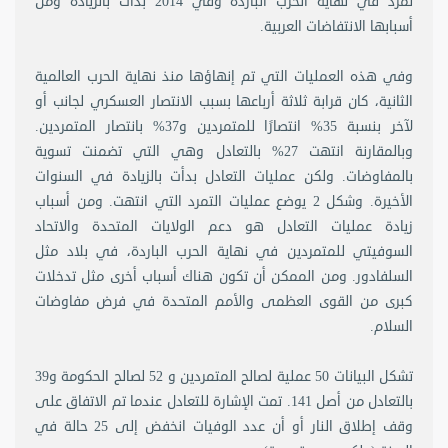
تمرد في نهاية الحرب الباردة وفي 2014 بدأت بالزيادة ومن
أسبابها الانتفاضات العربية.
وفي هذه العمليات التي تم إنهاؤها منذ نهاية الحرب العالمية
الثانية، كان قرابة ثلاثة أرباعها بسبب الانتصار العسكري لجانب أو
لآخر بنسبة 35% انتصارًا للمتمردين و37% بانتصار المتمردين.
وبالمقارنة انتهت 27% بالتعادل وهي التي تضمنت تسوية
بالمفاوضات. ولكن عمليات التعادل بدأت بالزيادة في السنوات
الأخيرة. وشكل 2 يوضع عمليات التمرد التي انتهت. ومن أسباب
زيادة عمليات التعادل هو دعم الولايات المتحدة والاتحاد
السوفيتي للمتمردين في نهاية الحرب الباردة، في بلاد مثل
السلفادور. ومن الممكن أن تكون هناك أسباب أخرى مثل تدخلات
كبرى من القوى العظمى والأمم المتحدة في فرض مفاوضات
السلام.
تشكل البيانات 50 عملية لصالح المتمردين و 52 لصالح الحكومة و39
بالتعادل من أصل 141. تمت الإشارة للتعادل عندما تم الاتفاق على
وقف إطلاق النار أو أن عدد الوفيات انخفض إلى 25 حالة في