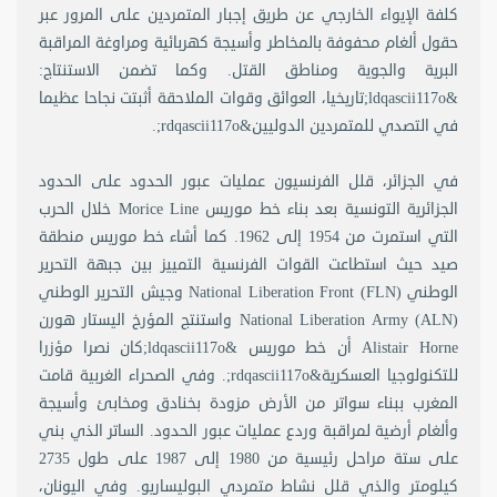
كلفة الإيواء الخارجي عن طريق إجبار المتمردين على المرور عبر
حقول ألغام محفوفة بالمخاطر وأسيجة كهربائية ومراوغة المراقبة
البرية والجوية ومناطق القتل. وكما تضمن الاستنتاج:
&ldqascii117o;تاريخيا، العوائق وقوات الملاحقة أثبتت نجاحا عظيما
في التصدي للمتمردين الدوليين&rdqascii117o;.
في الجزائر، قلل الفرنسيون عمليات عبور الحدود على الحدود
الجزائرية التونسية بعد بناء خط موريس Morice Line خلال الحرب
التي استمرت من 1954 إلى 1962. كما أشاء خط موريس منطقة
صيد حيث استطاعت القوات الفرنسية التمييز بين جبهة التحرير
الوطني (National Liberation Front (FLN وجيش التحرير الوطني
(National Liberation Army (ALN واستنتج المؤرخ اليستار هورن
Alistair Horne أن خط موريس &ldqascii117o;كان نصرا مؤزرا
للتكنولوجيا العسكرية&rdqascii117o;. وفي الصحراء الغربية قامت
المغرب ببناء سواتر من الأرض مزودة بخنادق ومخابئ وأسيجة
وألغام أرضية لمراقبة وردع عمليات عبور الحدود. الساتر الذي بني
على ستة مراحل رئيسية من 1980 إلى 1987 على طول 2735
كيلومتر والذي قلل نشاط متمردي البوليساريو. وفي اليونان،