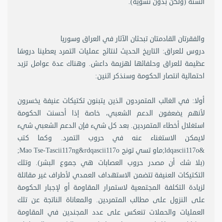
السنة (ولكن بدون تسوية).
والفقرتان القادمتان تبحثان الآثار في العراق وسوريا
دروس للعراق: التاريخ الحديث لنتائج عمليات التمرد يعطينا دروسًا
عظيمة للعراق وحلفائها لهزيمة داعش. وهناك عدة عوامل تزيد
احتمالية انتصار الحكومة وسنذكر اثنين:
أولا: في الغالب المتمردون الذين يتبنون تكتيكات عنيفة يخسرون
لأنهم يضعفون الدعم الشعبي، خاصة إذا أحسنت الحكومة
استغلال أخطاء المتمردين. بعد كل شيء فإن الدعم الشعبي شيء
لايمكن الاستغناء عنه في حروب التمرد. وكما كتب
&ldqascii117o;ماو تسي تونج Mao Tse-Tascii117ng&rdqascii117o;
(بلا شك أن مصدر حروب العصابات هي جموع البشر). وتلك
التكتيكات العنيفة تتضمن الاستهداف العمدي لأطراف غير مقاتلة
لزيادة التكلفة المجتمعية لاستمرار المقاومة أو لإجبار الحكومة
على النزول على مطالب المتمردين. والمعاناة الناتجة عن تلك
العمليات والحملات تنعكس على عدد المجندين في المقاومة