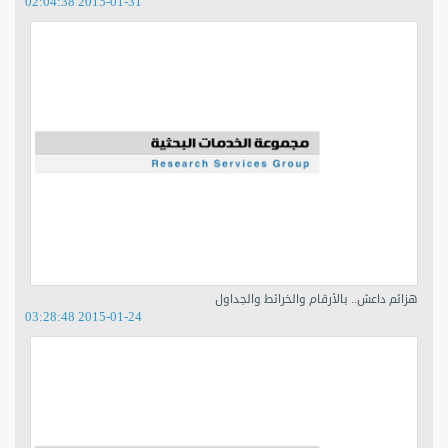
2015-01-31 02:04:38
هزائم داعش.. بالأرقام والخرائط والجداول
2015-01-24 03:28:48